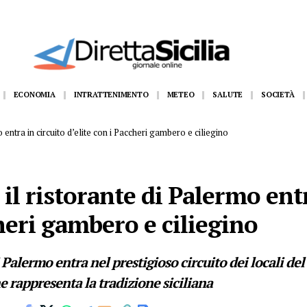
, sequestrati centinaia di scooter elettrici venduti come bici
ECONOMIA
INTRATTENIMENTO
METEO
SALUTE
SOCIETÀ
o entra in circuito d’elite con i Paccheri gambero e ciliegino
 il ristorante di Palermo ent
cheri gambero e ciliegino
i Palermo entra nel prestigioso circuito dei locali de
 rappresenta la tradizione siciliana