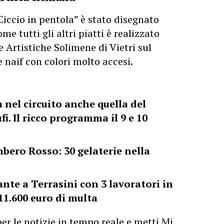
Ciccio in pentola” è stato disegnato
come tutti gli
altri piatti
è realizzato
e Artistiche Solimene di Vietri sul
e naif con colori molto accesi.
 nel circuito anche quella del
fi. Il ricco programma il 9 e 10
mbero Rosso: 30 gelaterie nella
ante a Terrasini con 3 lavoratori in
11.600 euro di multa
er le notizie in tempo reale e metti Mi