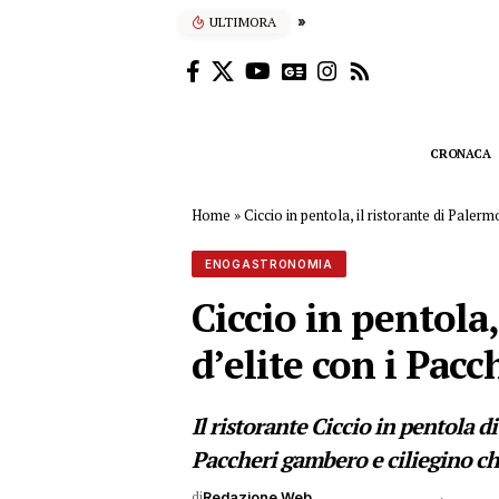
ULTIMORA
Blitz della Finanza a Palermo
CRONACA
Home
»
Ciccio in pentola, il ristorante di Palerm
ENOGASTRONOMIA
Ciccio in pentola,
d’elite con i Pac
Il ristorante Ciccio in pentola d
Paccheri gambero e ciliegino che
di
Redazione Web