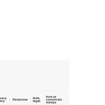
Invia un
ivacy
Note
Redazione
comunicato
licy
legali
stampa