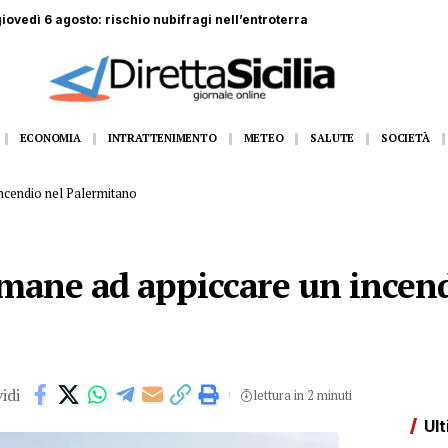
di 44 anni muore schiacciato da lastre di marmo
ECONOMIA
INTRATTENIMENTO
METEO
SALUTE
SOCIETÀ
ncendio nel Palermitano
mane ad appiccare un incend
idi
lettura in 2 minuti
Ult