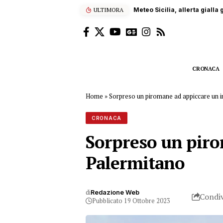
ULTIMORA
Carrara, operaio siciliano 
CRONACA
Home
»
Sorpreso un piromane ad appiccare un i
CRONACA
Sorpreso un piro
Palermitano
di
Redazione Web
Condiv
Pubblicato 19 Ottobre 2023