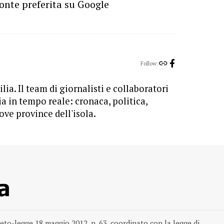
onte preferita su Google
Follow:
lia. Il team di giornalisti e collaboratori
ia in tempo reale: cronaca, politica,
ove province dell'isola.
reto-legge 18 maggio 2012, n. 63, coordinato con la legge di