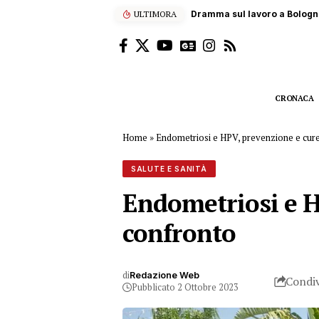
ULTIMORA
Fontana di lava sull’Etna, ae
CRONACA
Home
»
Endometriosi e HPV, prevenzione e cure
SALUTE E SANITÀ
Endometriosi e H
confronto
di
Redazione Web
Condiv
Pubblicato 2 Ottobre 2023