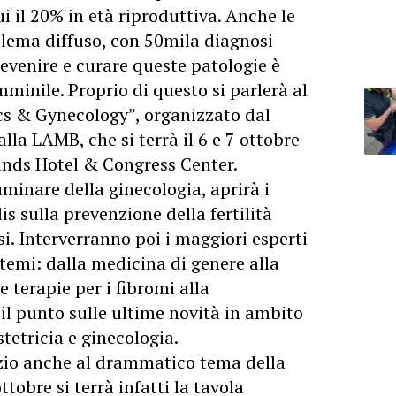
ui il 20% in età riproduttiva. Anche le
lema diffuso, con 50mila diagnosi
revenire e curare queste patologie è
minile. Proprio di questo si parlerà al
s & Gynecology”, organizzato dal
lla LAMB, che si terrà il 6 e 7 ottobre
ands Hotel & Congress Center.
luminare della ginecologia, aprirà i
is sulla prevenzione della fertilità
i. Interverranno poi i maggiori esperti
 temi: dalla medicina di genere alla
 terapie per i fibromi alla
 il punto sulle ultime novità in ambito
tetricia e ginecologia.
zio anche al drammatico tema della
ttobre si terrà infatti la tavola