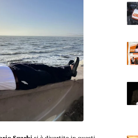
orio Sgarbi
si è divertito in questi