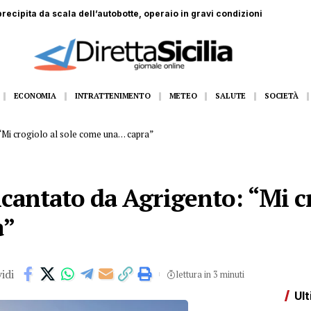
dall’11 al 14 agosto Gangi appuntamento con la grande musica dal vivo
ECONOMIA
INTRATTENIMENTO
METEO
SALUTE
SOCIETÀ
 “Mi crogiolo al sole come una… capra”
ncantato da Agrigento: “Mi cr
a”
idi
lettura in 3 minuti
Ult