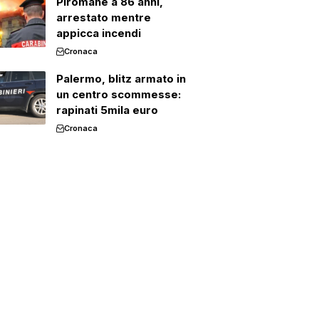
Piromane a 86 anni,
arrestato mentre
appicca incendi
Cronaca
Palermo, blitz armato in
un centro scommesse:
rapinati 5mila euro
Cronaca