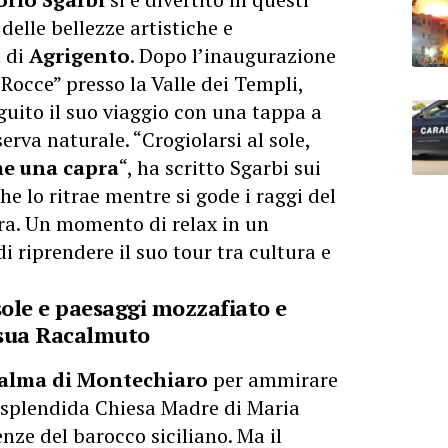
 delle bellezze artistiche e
a di
Agrigento
. Dopo l’inaugurazione
 Rocce” presso la Valle dei Templi,
guito il suo viaggio con una tappa a
erva naturale. “Crogiolarsi al sole,
e una capra
“, ha scritto Sgarbi sui
e lo ritrae mentre si gode i raggi del
era. Un momento di relax in un
riprendere il suo tour tra cultura e
sole e paesaggi mozzafiato e
a sua Racalmuto
alma di Montechiaro
per ammirare
 splendida Chiesa Madre di Maria
nze del barocco siciliano. Ma il