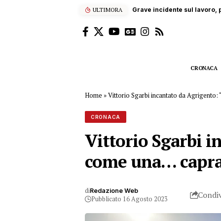
ULTIMORA
“Enjoy’s Jazz… e non solo”: 
CRONACA
Home
»
Vittorio Sgarbi incantato da Agrigento:
CRONACA
Vittorio Sgarbi i
come una… capr
di
Redazione Web
Condiv
Pubblicato 16 Agosto 2023