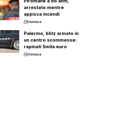
Piromane a 86 anni,
arrestato mentre
appicca incendi
Cronaca
Palermo, blitz armato in
un centro scommesse:
rapinati 5mila euro
Cronaca