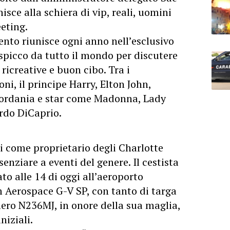
nisce alla schiera di vip, reali, uomini
eeting.
nto riunisce ogni anno nell’esclusivo
 spicco da tutto il mondo per discutere
 ricreative e buon cibo. Tra i
oni, il principe Harry, Elton John,
iordania e star come Madonna, Lady
rdo DiCaprio.
si come proprietario degli Charlotte
enziare a eventi del genere. Il cestista
to alle 14 di oggi all’aeroporto
m Aerospace G-V SP, con tanto di targa
ero N236MJ, in onore della sua maglia,
niziali.