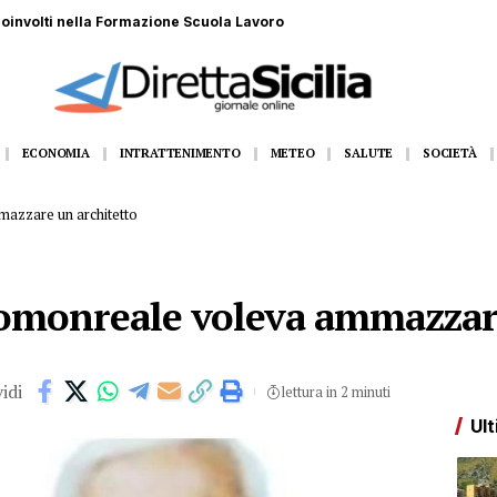
 coinvolti nella Formazione Scuola Lavoro
ECONOMIA
INTRATTENIMENTO
METEO
SALUTE
SOCIETÀ
azzare un architetto
omonreale voleva ammazzare
idi
lettura in 2 minuti
Ult