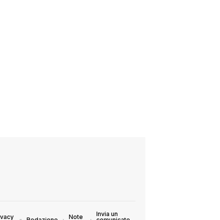
Invia un
ivacy
Note
Redazione
comunicato