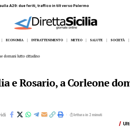
o, due extracomunitari denunciati
ECONOMIA
INTRATTENIMENTO
METEO
SALUTE
SOCIETÀ
ne domani lutto cittadino
ulia e Rosario, a Corleone do
idi
lettura in 2 minuti
Ult