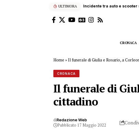
ULTIMORA
Appiccano incendio nel Parc
CRONACA
Home
»
Il funerale di Giulia e Rosario, a Corleo
CRONACA
Il funerale di Gi
cittadino
di
Redazione Web
Condiv
Pubblicato 17 Maggio 2022