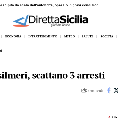
dall’11 al 14 agosto Gangi appuntamento con la grande musica dal vivo
ECONOMIA
INTRATTENIMENTO
METEO
SALUTE
SOCIETÀ
ti
ilmeri, scattano 3 arresti
Condividi