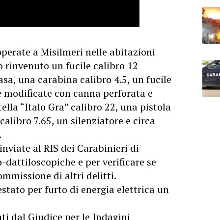
operate a Misilmeri nelle abitazioni
no rinvenuto un fucile calibro 12
a, una carabina calibro 4.5, un fucile
le modificate con canna perforata e
tella “Italo Gra” calibro 22, una pistola
alibro 7.65, un silenziatore e circa
.
nviate al RIS dei Carabinieri di
o-dattiloscopiche e per verificare se
mmissione di altri delitti.
stato per furto di energia elettrica un
ati dal Giudice per le Indagini