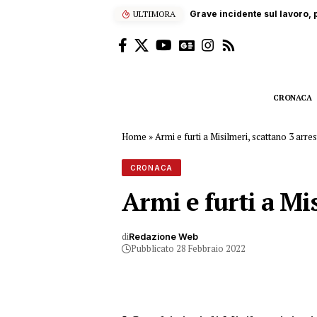
ULTIMORA
“Enjoy’s Jazz… e non solo”: 
CRONACA
Home
»
Armi e furti a Misilmeri, scattano 3 arres
CRONACA
Armi e furti a Mis
di
Redazione Web
Pubblicato 28 Febbraio 2022