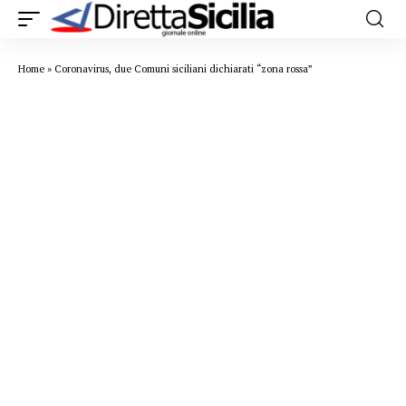
Home
»
Coronavirus, due Comuni siciliani dichiarati “zona rossa”